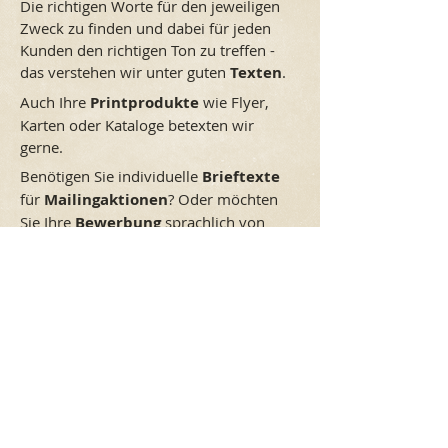
Die richtigen Worte für den jeweiligen
Zweck zu finden und dabei für jeden
Kunden den richtigen Ton zu treffen -
das verstehen wir unter guten
Texten
.
Auch Ihre
Printprodukte
wie Flyer,
Karten oder Kataloge betexten wir
gerne.
Benötigen Sie individuelle
Brieftexte
für
Mailingaktionen
? Oder möchten
Sie Ihre
Bewerbung
sprachlich von
den schon tausendmal gelesenen
Standards abheben? Was immer Sie
sich wünschen: Im engen
Dialog
und
gerne im
persönlichen Gespräch
erörtern wir gemeinsam, welcher Text
und Stil der richtige für Sie ist.
Probieren Sie uns aus - gerne starten
wir ein kleines
Probeprojekt
, mit dem
wir Sie von uns überzeugen möchten.