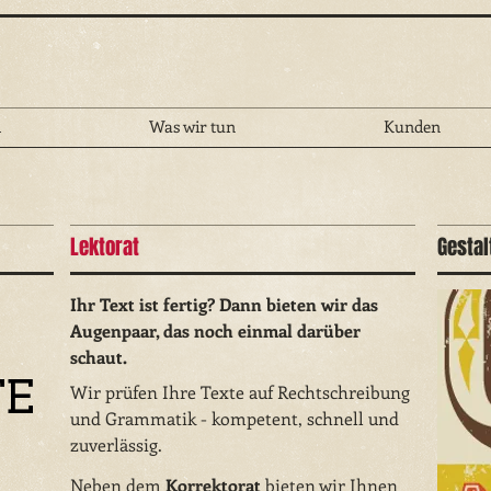
d
Was wir tun
Kunden
Lektorat
Gestal
Ihr Text ist fertig? Dann bieten wir das
Augenpaar, das noch einmal darüber
schaut.
TE
Wir prüfen Ihre Texte
auf Rechtschreibung
und Grammatik - kompetent, schnell und
zuverlässig.
Neben dem
Korrektorat
bieten wir Ihnen