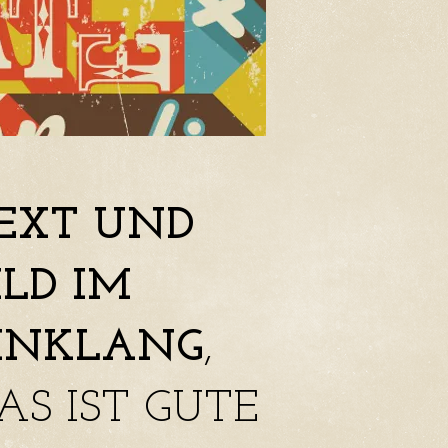
EXT UND
ILD IM
INKLANG
,
AS IST GUTE