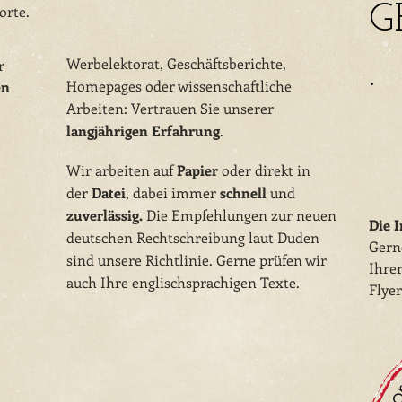
G
Worte.
Werbelektorat, Geschäftsberichte,
.
r
Homepages oder wissenschaftliche
en
Arbeiten: Vertrauen Sie unserer
langjährigen Erfahrung
.
Wir arbeiten auf
Papier
oder direkt in
der
Datei
, dabei immer
schnell
und
zuverlässig.
Die Empfehlungen zur neuen
Die I
deutschen Rechtschreibung laut Duden
Gern
sind unsere Richtlinie. Gerne prüfen wir
Ihrer
auch Ihre englischsprachigen Texte.
Flyer