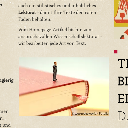
auch ein stilistisches und inhaltliches
T
Lektorat
- damit Ihre Texte den roten
Faden behalten.
Vom Homepage-Artikel bis hin zum
anspruchsvollen Wissenschaftslektorat -
wir bearbeiten jede Art von Text.
T
B
ugierig
E
mmen
D
n,
te und